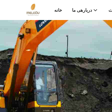
ت
دربارهی ما
خانه