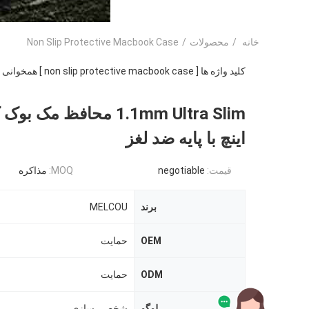
خانه
/
محصولات
/
Non Slip Protective Macbook Case
کلید واژه ها [ non slip protective macbook case ] همخوانی داشتن
اینچ با پایه ضد لغز
قیمت:
negotiable
MOQ:
مذاکره
برند
MELCOU
OEM
حمایت
ODM
حمایت
لوگو
شخصی سازی