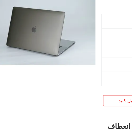
یل کنید
 انعطاف