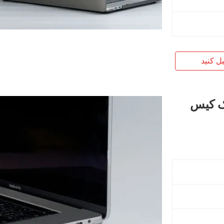
یل کنید
ک کیس