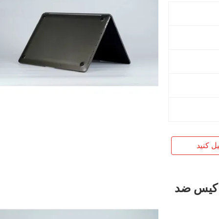
یل کنید
 کیس ضد