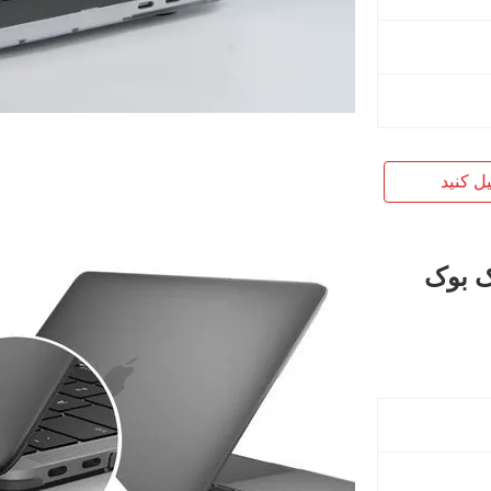
یل کنید
 بوک