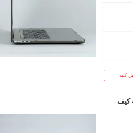
یل کنید
 کیف