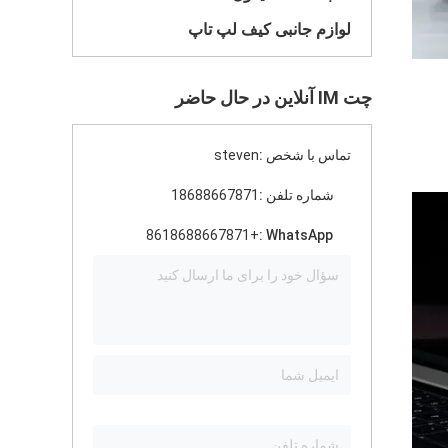
لوازم جانبی کیف لپ تاپ
چت IM آنلاین در حال حاضر
تماس با شخص :
steven
شماره تلفن :
18688667871
+8618688667871
WhatsApp :