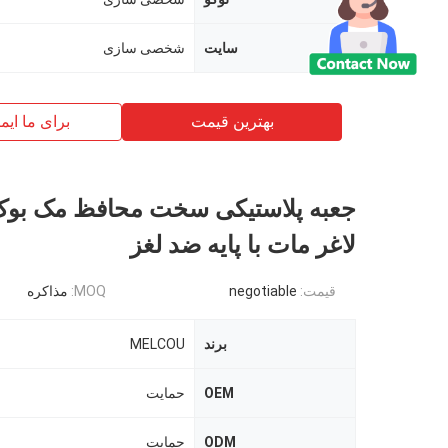
سایت
شخصی سازی
بهترین قیمت
برای ما ایم
جعبه پلاستیکی سخت محافظ مک بو
لاغر مات با پایه ضد لغز
قیمت:
negotiable
MOQ:
مذاکره
برند
MELCOU
OEM
حمایت
ODM
حمایت