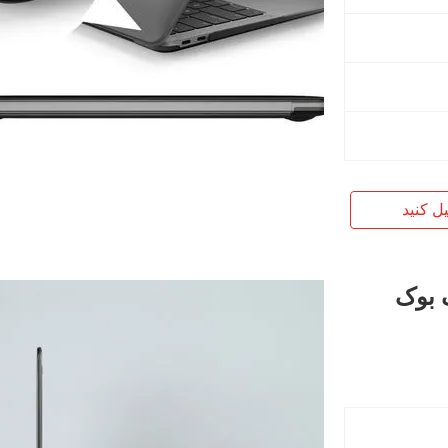
یل کنید
 بوک