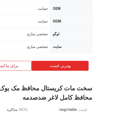
OEM
حمایت
ODM
حمایت
لوگو
شخصی سازی
سایت
شخصی سازی
بهترین قیمت
برای ما ایم
سخت مات کریستال محافظ مک بوک
محافظ کامل لاغر ضدصدمه
قیمت:
negotiable
MOQ:
مذاکره