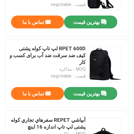
قیمت：negotiable
محصولات
بهترین قیمت
تماس با ما
فیلم های
RPET 600D لپ تاپ کوله پشتی
کوله پشتی لپ تاپ
کیف ضد سرقت ضد آب برای کسب و
کار
MOQ：مذاکره
کیف پیام رسان لپ تاپ
قیمت：negotiable
کیف های لپ تاپ تجاری
بهترین قیمت
تماس با ما
کیف کاری
آبپاشي REPET سفرهاي تجاري کوله
پشتی لپ تاپ اندازه 16 اينچ
دستگیرهای کیف لپ تاپ
MOQ：مذاکره