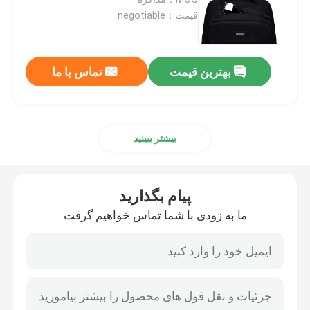
قیمت：negotiable
کيف مخزن تکنولوژي
بهترین قیمت
تماس با ما
کیف محافظ مک بوک
پوشش کیف آی پد
بیشتر ببینید
قاب محافظ آیفون
پیام بگذارید
لوازم جانبی کیف لپ تاپ
ما به زودی با شما تماس خواهیم گرفت