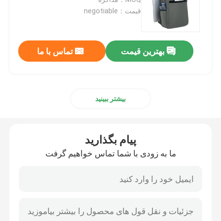
قیمت：negotiable
کیف کاری
بهترین قیمت
تماس با ما
دستگیرهای کیف لپ تاپ
کيف مخزن تکنولوژي
بیشتر ببینید
کیف محافظ مک بوک
پیام بگذارید
پوشش کیف آی پد
ما به زودی با شما تماس خواهیم گرفت
قاب محافظ آیفون
لوازم جانبی کیف لپ تاپ