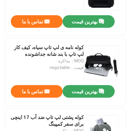
درباره ما
بهترین قیمت
تماس با ما
تور کارخانه
کوله نامه ی لپ تاپ سیاه، کیف کار
کنترل کیفیت
لپ تاپ با بند شانه جداشونده
MOQ：مذاکره
قیمت：negotiable
درخواست نقل قول
کوله پشتی لپ تاپ
بهترین قیمت
تماس با ما
کیف پیام رسان لپ تاپ
کوله پشتی لپ تاپ ضد آب 17 اینچی
برای سفر کمپینگ
کیف های لپ تاپ تجاری
MOQ：مذاکره