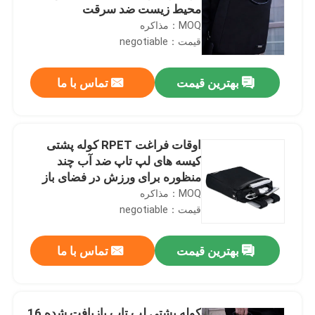
محیط زیست ضد سرقت
MOQ：مذاکره
قیمت：negotiable
بهترین قیمت
تماس با ما
اوقات فراغت RPET کوله پشتی
کیسه های لپ تاپ ضد آب چند
منظوره برای ورزش در فضای باز
MOQ：مذاکره
قیمت：negotiable
بهترین قیمت
تماس با ما
کوله پشتی لپ تاپ بازیافت شده 16